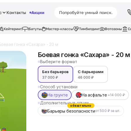
с
Контакты
Акции
Кейтеринг
Батуты
Мастер-классы
Тимбилдинг
Фотозоны
С
Боевая гонка «Сахара» - 20 м
Боевая гонка «Сахара» - 20 м
Выберите формат
Без барьеров
С барьерами
37 000 ₽
46 000 ₽
Способ установки
На грунте
На асфальте
+14 000 ₽
Дополнительные опции
обязательно
Барьеры безопасности
от 500 ₽ за шт.