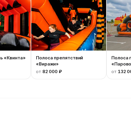
ь «Квинта»
Полоса препятствий
Полоса 
«Виражи»
«Парово
лента»
от
82 000 ₽
от
132 0