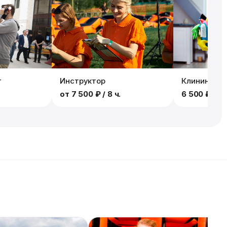
т
Инструктор
Клининг
от
7 500 ₽
/ 8 ч.
6 500 ₽