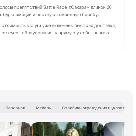
лосы препятствий Battle Race «Сахара» длиной 20
т бурю эмоций и честную командную борьбу.
В стоимость услуги уже включены быстрая доставка,
ое event-оборудование напрямую у собственника,
Персонал
Мебель
Столбики ограждения и указатели