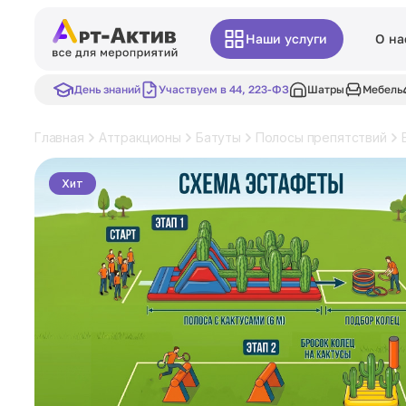
Наши услуги
О на
День знаний
Участвуем в 44, 223-ФЗ
Шатры
Мебель
Главная
Аттракционы
Батуты
Полосы препятствий
Хит