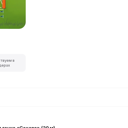
ствуем в
дерах