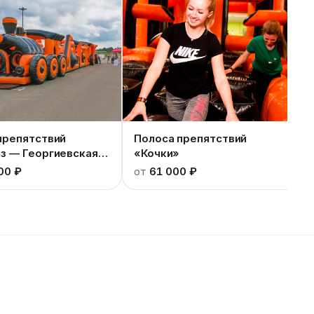
препятствий
Полоса препятствий
з — Георгиевская
«Кочки»
00 ₽
от
61 000 ₽