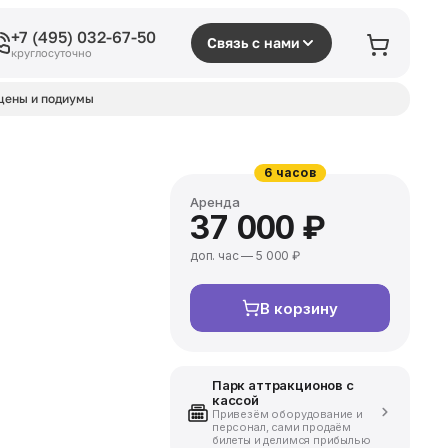
+7 (495) 032-67-50
Связь с нами
круглосуточно
цены и подиумы
6 часов
Аренда
37 000 ₽
доп. час — 5 000 ₽
В корзину
Парк аттракционов с
кассой
Привезём оборудование и
персонал, сами продаём
билеты и делимся прибылью