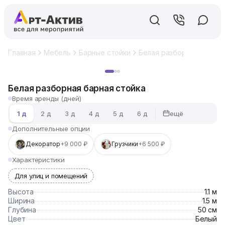
Главная
Мебель
Барные стойки
Белая разборная барная
Хит
Белая разборная барная стойка
Время аренды (дней)
ещё
1 д
2 д
3 д
4 д
5 д
6 д
Дополнительные опции
Декоратор
+9 000 ₽
Грузчики
+6 500 ₽
Характеристики
Для улиц и помещений
Высота
1.1 м
Ширина
1.5 м
Глубина
50 см
Цвет
Белый