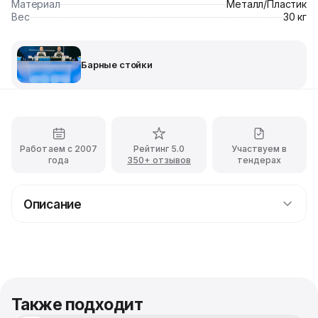
Материал
Металл/Пластик
Вес
30 кг
Барные стойки
Работаем с 2007
Рейтинг 5.0
Участвуем в
года
350+ отзывов
тендерах
Описание
Аренда белой разборной барной стойки с
доставкой
Белая разборная барная стойка представляет собой
небольшую универсальную стойку, которая идеально
подойдёт для организации бара в офисе. Главной
Также подходит
изюминкой данной модели стойки является