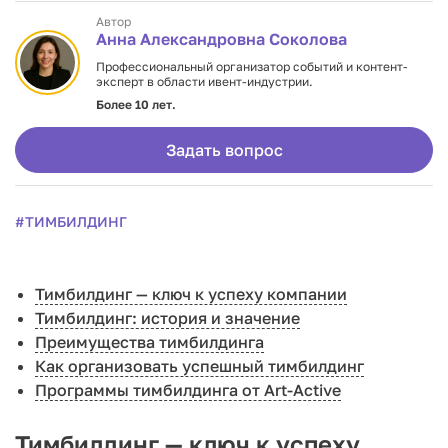
Автор
Анна Александровна Соколова
Профессиональный организатор событий и контент-
эксперт в области ивент-индустрии.
Более 10 лет.
Задать вопрос
#ТИМБИЛДИНГ
Тимбилдинг — ключ к успеху компании
Тимбилдинг: история и значение
Преимущества тимбилдинга
Как организовать успешный тимбилдинг
Программы тимбилдинга от Art-Active
Тимбилдинг — ключ к успеху