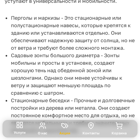
уступают в универсальности и мобильности.
Перголы и маркизы - Это стационарные или
полустационарные навесы, которые крепятся к
зданию или устанавливаются отдельно. Они
обеспечивают надежную защиту от солнца, но не
от ветра и требуют более сложного монтажа.
Садовые зонты большого диаметра - Зонты
мобильны и просты в установке, создают
хорошую тень над обеденной зоной или
шезлонгами. Однако они менее устойчивы к
ветру и защищают меньшую площадь по
сравнению с шатром.
Стационарные беседки - Прочные и долговечные
постройки из дерева или металла. Они создают
постоянное комфортное место для отдыха, но не
являются мобильными и требуют значительных
вложений в строительство.
Услуги
О нас
Акции
Контакты
Корзина