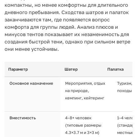
компактны, но менее комфортны для длительного
дневного пребывания. Сходства шатров и палаток
заканчиваются там, где появляется вопрос
комфорта для группы людей. Анализ плюсов и
минусов тентов показывает их незаменимость для
создания быстрой тени, однако при сильном ветре
они менее устойчивы.
Параметр
Шатер
Палатка
Основное назначение
Мероприятия, отдых
Туризм, н
на природе,
походы
кемпинг, кейтеринг
Вместимость
4–8+ человек
1–4 челов
(типовые размеры
(стандарт
4.3×3.7 м и 3×3 м)
местные)