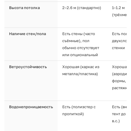
Высота потолка
2–2.6 м (стандартно)
1–1.2 м
(трёхмес
Наличие стен/пола
Есть стены (часто
Есть пол в
съёмные), пол
двухслой
обычно отсутствует
стенки
или опциональный
Ветроустойчивость
Хорошая (каркас из
Хорошая
металла/пластика)
(аэродин
формы,
растяжки)
Водонепроницаемость
Есть (полиэстер с
Есть (вн
пропиткой)
тент до 4
в.с.)