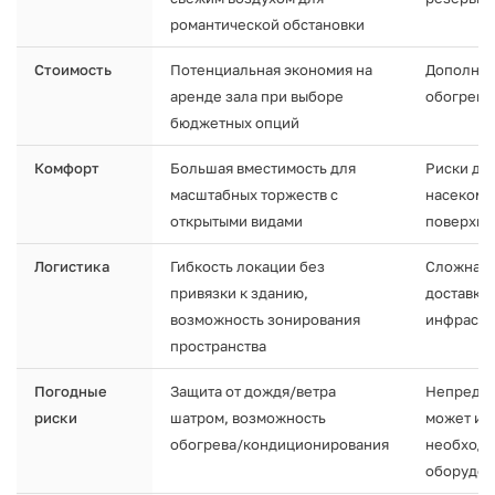
романтической обстановки
Стоимость
Потенциальная экономия на
Дополнит
аренде зала при выборе
обогрев,
бюджетных опций
Комфорт
Большая вместимость для
Риски ди
масштабных торжеств с
насекомы
открытыми видами
поверхно
Логистика
Гибкость локации без
Сложная 
привязки к зданию,
доставки
возможность зонирования
инфрастр
пространства
Погодные
Защита от дождя/ветра
Непредск
риски
шатром, возможность
может ис
обогрева/кондиционирования
необходи
оборудов