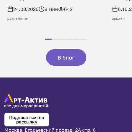
24.03.2026
8 мин
642
6.10.
#КЕЙТЕРИНГ
#ШАТРЫ
В блог
Подписаться на
рассылку
Москва, Егорьевский проезд, 2А стр. 6