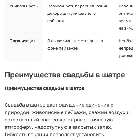
Уникальность
Возможность персонализации
Сезонные
декора для уникального
оптималь
события
время год
на зиму
Организация
Эксклюзивные фотозоны на
Необходи
фоне пейзажей
непредви
усложняе
Преимущества свадьбы в шатре
Преимущества свадьбы в шатре
Свадьба в шатре дает ощущение единения с
природой: живописные пейзажи, свежий воздух и
естественный свет создают романтическую
атмосферу, недоступную в закрытых залах.
Гибкость локации позволяет установить