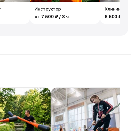
т
Инструктор
Клининг
от
7 500 ₽
/ 8 ч.
6 500 ₽