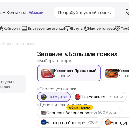
с
Контакты
Акции
Кейтеринг
Выставочные стенды
Батуты
Мастер-классы
Тимб
 «Большие гонки»
Задание «Большие гонки»
Выберите формат
Комплект Прокатный
Комп
65 000 ₽
75 00
ствуем в
дерах
Способ установки
На грунте
На асфальте
+15 000 ₽
Дополнительные опции
обязательно
Барьеры безопасности
от 500 ₽ за шт.
Баннер на барьер
Брендир
+1 700 ₽