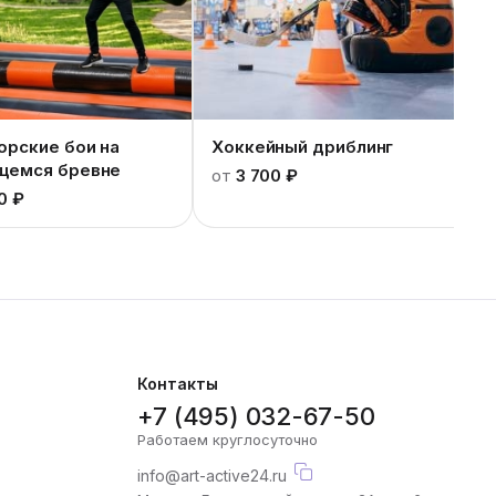
орские бои на
Хоккейный дриблинг
щемся бревне
от
3 700 ₽
0 ₽
Контакты
+7 (495) 032-67-50
Работаем круглосуточно
info@art-active24.ru