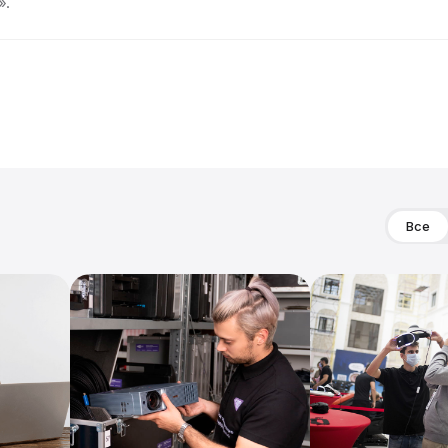
».
Все