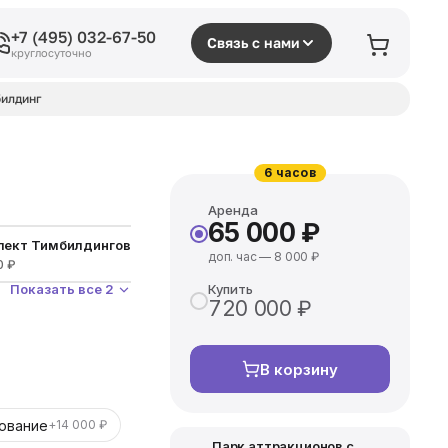
+7 (495) 032-67-50
Связь с нами
круглосуточно
илдинг
6 часов
Аренда
65 000 ₽
лект Тимбилдинговый
доп. час — 8 000 ₽
0 ₽
Показать все 2
Купить
720 000 ₽
В корзину
ование
+14 000 ₽
Парк аттракционов с