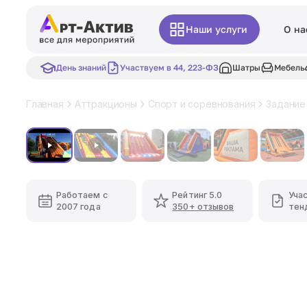
Наши услуги
О на
День знаний
Участвуем в 44, 223-ФЗ
Шатры
Мебель
Главная
Аттракционы
Спорт и соревнования
Задание
Хит
Работаем с
Рейтинг 5.0
Уча
2007 года
350+ отзывов
тен