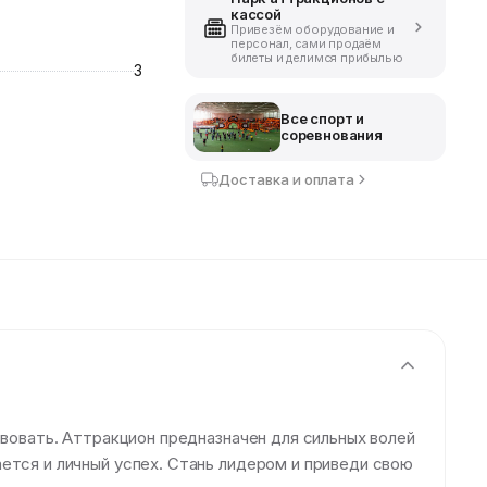
кассой
Привезём оборудование и
персонал, сами продаём
билеты и делимся прибылью
3
Все спорт и
соревнования
Доставка и оплата
твовать. Аттракцион предназначен для сильных волей
ется и личный успех. Стань лидером и приведи свою