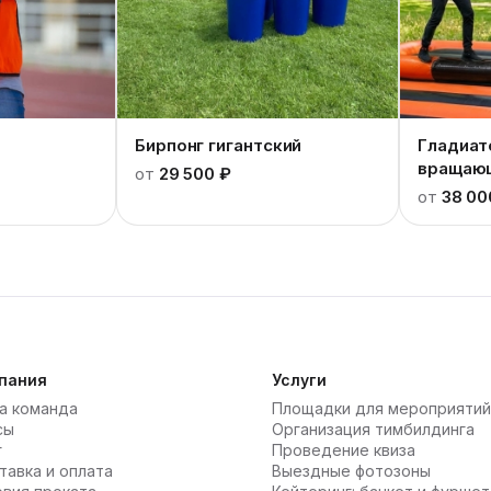
Бирпонг гигантский
Гладиат
вращаю
от
29 500 ₽
от
38 00
пания
Услуги
а команда
Площадки для мероприятий
сы
Организация тимбилдинга
г
Проведение квиза
тавка и оплата
Выездные фотозоны