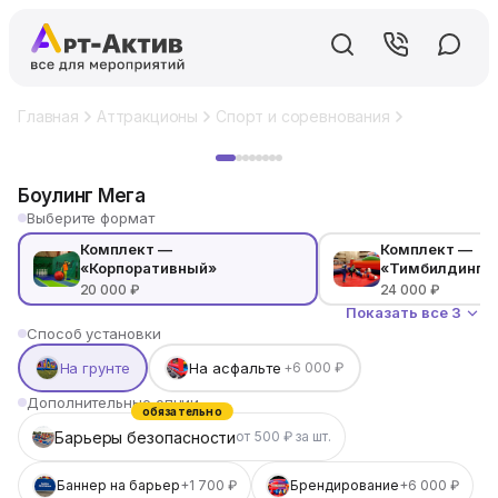
Главная
Аттракционы
Спорт и соревнования
Боулинг Ме
Хит
Боулинг Мега
Выберите формат
Комплект —
Комплект —
«Корпоративный»
«Тимбилдинго
20 000 ₽
24 000 ₽
Показать все 3
Способ установки
На грунте
На асфальте
+6 000 ₽
Дополнительные опции
обязательно
Барьеры безопасности
от 500 ₽ за шт.
Баннер на барьер
+1 700 ₽
Брендирование
+6 000 ₽