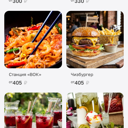
300
₽
330
₽
от
от
Станция «ВОК»
Чизбургер
405
₽
405
₽
от
от