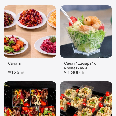
Салаты
Салат "Цезарь" с
креветками
125
₽
1 300
₽
от
от