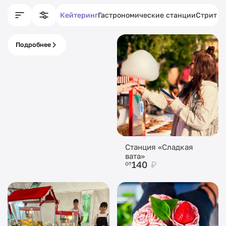
Кейтеринг
Гастрономические станции
Стрит ф
Подробнее
Питание с кассой
под ключ
Станция «Сладкая
вата»
140
₽
от