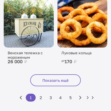
Венская тележка с
Луковые кольца
мороженым
26 000
₽
170
₽
от
Показать ещё
1
2
3
4
5