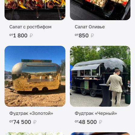
Салат с ростбифом
Салат Оливье
1 800
₽
850
₽
от
от
Фудтрак «Золотой»
Фудтрак «Черный»
74 500
₽
48 500
₽
от
от