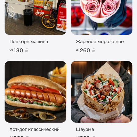
Попкорн машина
Жареное мороженое
130
₽
260
₽
от
от
Хот-дог классический
Шаурма