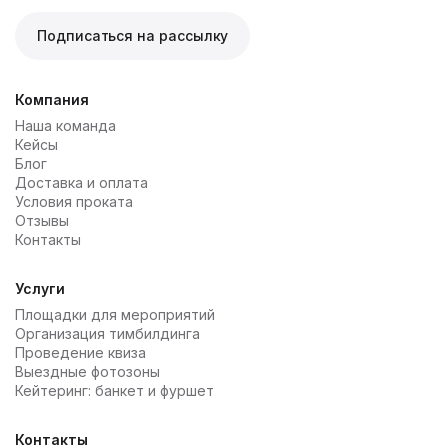
обслуживание на высшем уровне;
направление, где можно выбрать блюда на любой
быть полностью оправданы по части затрат.
вкус, открывая интересные гастрономические
Подписаться на рассылку
изыски.
индивидуальный подход – вы можете выбрать меню
на нужное количество человек с учетом
особенностей события;
Компания
Наша команда
Кейсы
комплексное обслуживание – мы предлагаем также
Блог
аренду посуды, мебели, декора, помощи в
Доставка и оплата
оформлении помещения и другие дополнительные
Условия проката
услуги.
Отзывы
Контакты
Услуги
Площадки для мероприятий
Организация тимбилдинга
Проведение квиза
Выездные фотозоны
Кейтеринг: банкет и фуршет
Контакты