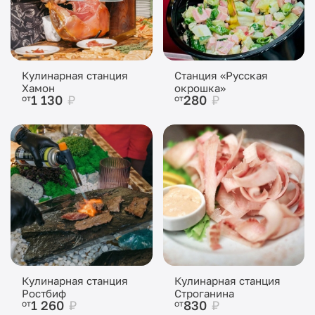
Кулинарная станция
Станция «Русская
Хамон
окрошка»
1 130
₽
280
₽
от
от
Кулинарная станция
Кулинарная станция
Ростбиф
Строганина
1 260
₽
830
₽
от
от