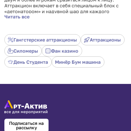
Аттракцион включает в себя специальный блок с
«детонатором» и надувной шар для каждого
Читать все
участника. Задача проста — как можно быстрее
накачать шар воздухом, чтобы он лопнул. Но стоит
отметить, что это игра на мастерство, а не просто
на силу и скорость. Часто участники, которые
Гангстерские аттракционы
Аттракционы
накачивали шарик медленнее, но при этом
использовали полную амплитуду насоса,
Силомеры
Фан казино
выигрывают у тех, кто пытается накачать шар
быстро, но не использует всю амплитуду.
День Студента
Минёр Бум машина
Подписаться на
рассылку