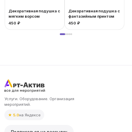
Декоративная подушка с
Декоративная подушка с
мягким ворсом
фантазийным принтом
450 ₽
450 ₽
4
Услуги. Оборудование. Организация
мероприятий.
★ 5.0
на Яндексе
Подписаться на рассылку