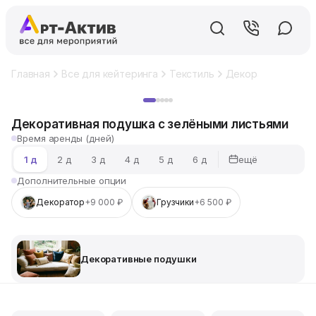
Главная
Все для кейтеринга
Текстиль
Декоративные по
Хит
Декоративная подушка с зелёными листьями
Время аренды (дней)
ещё
1 д
2 д
3 д
4 д
5 д
6 д
Дополнительные опции
Декоратор
+9 000 ₽
Грузчики
+6 500 ₽
Декоративные подушки