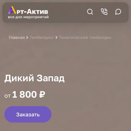
Главная
Тимбилдинг
Тематический тимбилдинг
Тимби
Дикий Запад
1 800 ₽
от
Заказать