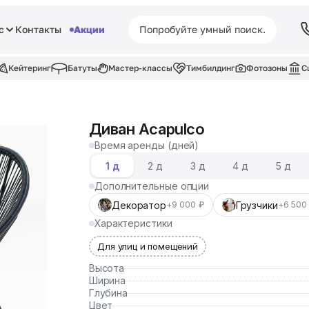
с
Контакты
Акции
Кейтеринг
Батуты
Мастер-классы
Тимбилдинг
Фотозоны
С
Диван Acapulco
Время аренды (дней)
1 д
2 д
3 д
4 д
5 д
Дополнительные опции
Декоратор
Грузчики
+9 000 ₽
+6 500
Характеристики
Для улиц и помещений
Высота
Ширина
Глубина
Цвет