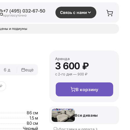
+7 (495) 032-67-50
Связь с нами
круглосуточно
цены и подиумы
Аренда
3 600 ₽
6 д
ещё
с 2-го дня — 900 ₽
 ₽
В корзину
86 см
Все диваны
1.5 м
80 см
Черный
Доставка и оплата