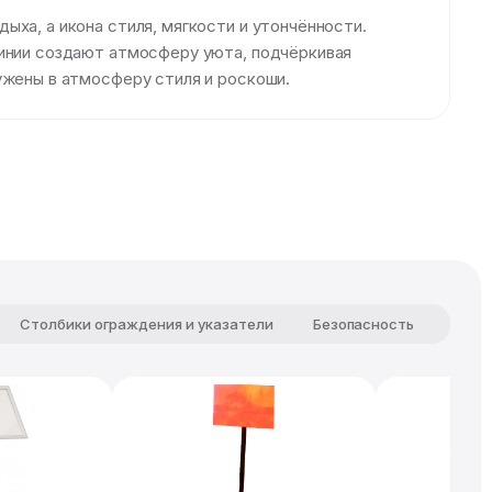
ха, а икона стиля, мягкости и утончённости.
линии создают атмосферу уюта, подчёркивая
ужены в атмосферу стиля и роскоши.
Столбики ограждения и указатели
Безопасность
Комф