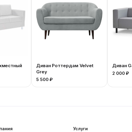
ехместный
Диван Роттердам Velvet
Диван G
Grey
2 000 ₽
5 500 ₽
пания
Услуги