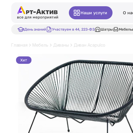
Наши услуги
О на
День знаний
Участвуем в 44, 223-ФЗ
Шатры
Мебель
Главная
Мебель
Диваны
Диван Acapulco
Хит