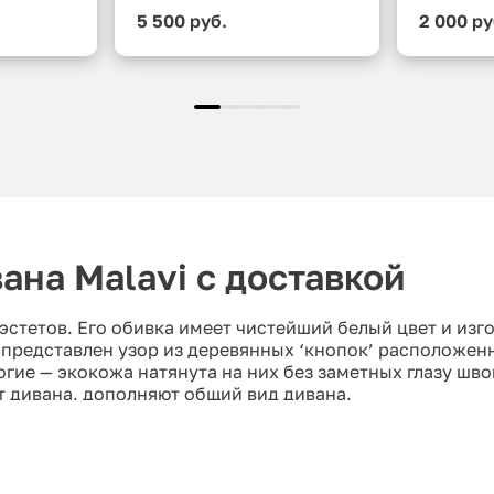
5 500 руб.
2 000 ру
ана Malavi с доставкой
эстетов. Его обивка имеет чистейший белый цвет и изг
 представлен узор из деревянных ‘кнопок’ расположен
ие — экокожа натянута на них без заметных глазу швов
т дивана, дополняют общий вид дивана.