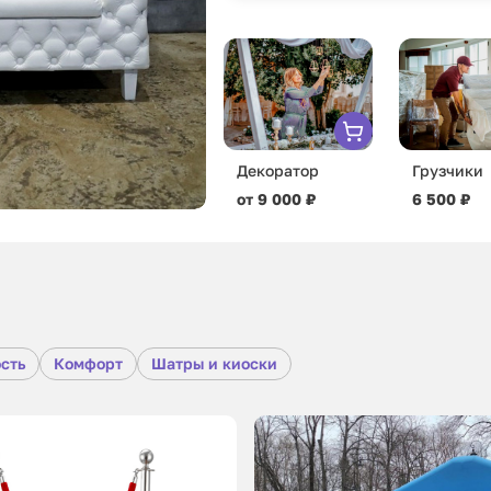
Декоратор
Грузчики
от 9 000 ₽
6 500 ₽
сть
Комфорт
Шатры и киоски