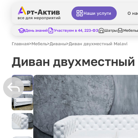
Наши услуги
О на
День знаний
Участвуем в 44, 223-ФЗ
Шатры
Мебель
Главная
>
Мебель
>
Диваны
>
Диван двухместный Malavi
Диван двухместный 