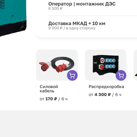
Оператор | монтажник ДЭС
6 500 ₽
Доставка МКАД + 10 км
9 000 ₽ / в одну сторону
Силовой
Распредкоробка
кабель
от
4 300 ₽
/ 6 ч
от
170 ₽
/ 6 ч