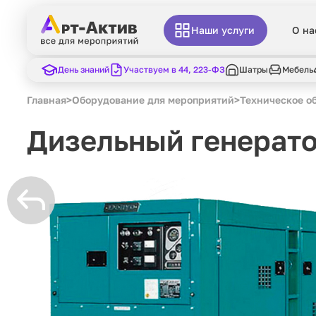
Наши услуги
О на
День знаний
Участвуем в 44, 223-ФЗ
Шатры
Мебель
Главная
>
Оборудование для мероприятий
>
Техническое о
Дизельный генерато