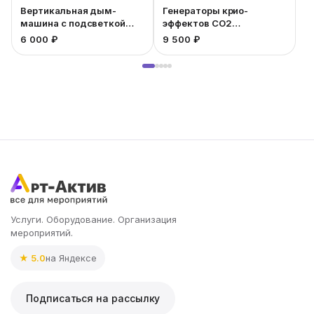
Вертикальная дым-
Генераторы крио-
машина с подсветкой
эффектов CO2
2,6квт
(холодного дыма)
6 000 ₽
9 500 ₽
1
Услуги. Оборудование. Организация
мероприятий.
★ 5.0
на Яндексе
Подписаться на рассылку