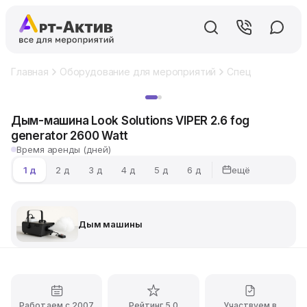
Главная
Оборудование для мероприятий
Спецэффекты
Хит
Дым-машина Look Solutions VIPER 2.6 fog
generator 2600 Watt
Время аренды (дней)
ещё
1 д
2 д
3 д
4 д
5 д
6 д
Дым машины
Работаем с 2007
Рейтинг 5.0
Участвуем в