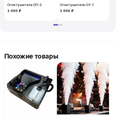
Огнетушитель ОП-2
Огнетушитель ОУ-1
1 000 ₽
1 000 ₽
2
Похожие товары