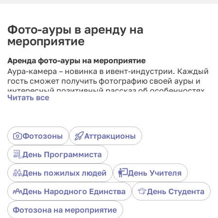
Фото-ауры в аренду на
мероприятие
Аренда фото-ауры на мероприятие
Аура-камера – новинка в ивент-индустрии. Каждый
гость сможет получить фотографию своей ауры и
интересный позитивный рассказ об особенностях
Читать все
своей личности от нашего специалиста.
Благодаря тому, что мы специализируемся
исключительно в развлекательном направлении,
Фотозоны
Аттракционы
нами был сформирован уникальный метод
интерпретации результатов показания аппарата в
День Программиста
лёгком приятном ключе, приводящем в восторг
любого гостя ивент-события.
День пожилых людей
День Учителя
Практика показывает, что даже скептически
День Народного Единства
День Студента
настроенные мужчины, получив фото и результат,
удивлённо делятся впечатлениями с другими.
Фотозона на мероприятие
Женщины в ста процентах случаев просто в