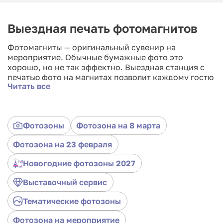
Выездная печать фотомагнитов
Фотомагниты — оригинальный сувенир на
мероприятие. Обычные бумажные фото это
хорошо, но не так эффектно. Выездная станция с
печатью фото на магнитах позволит каждому гостю
Читать все
получить яркий памятный подарок, который
можно, например повесить на холодильник. Также
на самом мероприятие возможно установить
магнитную доску и расположить фото гостей в
Фотозоны
Фотозона на 8 марта
интересных образах. Данный интерактив легко
впишется в формат любого праздника или
Фотозона на 23 февраля
мероприятия: дня рождения, свадьбы, юбилея,
корпоратива, презентации, детских праздников.
Новогодние фотозоны 2027
Выставочный сервис
Тематические фотозоны
Фотозона на мероприятие