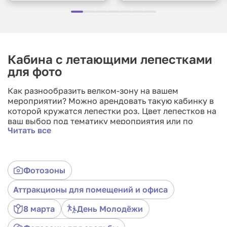
Кабина с летающими лепестками
для фото
Как разнообразить велком-зону на вашем
мероприятии? Можно арендовать такую кабинку в
которой кружатся лепестки роз. Цвет лепестков на
ваш выбор под тематику мероприятия или по
Читать все
желанию. Фотозона отлично подойдет для банкета
в честь 8 марта или 14 февраля, на день рождение
вашей девушки или женщины, на юбилей мамы,
бабушки, сестры, тещи, свекрови и др., на
Фотозоны
девичник или тематическую вечеринку. Кабинку
можно забрендировать логотипом или слоганом
Аттракционы для помещений и офиса
Вашей компании. Для аренды необходимо
связаться с нашими менеджерами по телефону,
8 марта
День Молодёжи
электронной почте или соцсетях.