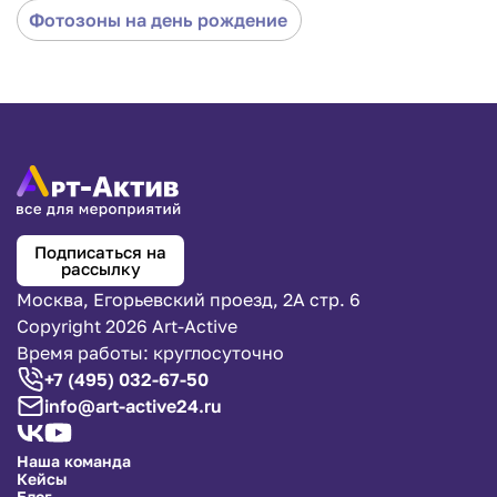
Уникальный реквизит — фотобудка в стиле
Фотозоны на день рождение
стимпанка — удивит и привлечет немало гостей на
Ваше мероприятие. Светящиеся лампы Эдисона,
витые провода, трубы, рычаги и вентили —
останется только надеть соответствующие
костюмы и устроить вечер «лиги выдающихся
джентльменов».
Фотозона состоит из стен и трубы, общая площадь
которых составляет 30 м
2
.
Конструкция выполнена из бруса и фанеры.
Подписаться на
Сделайте заказ прямо сейчас — наш дирижабль
рассылку
доставит всё точно в срок!
Москва, Егорьевский проезд, 2А стр. 6
Copyright 2026 Art-Active
Время работы: круглосуточно
+7 (495) 032-67-50
info@art-active24.ru
Наша команда
Кейсы
Блог