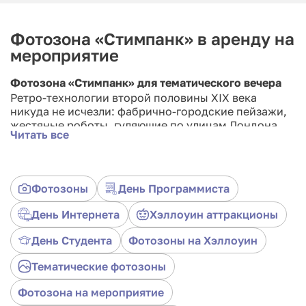
Фотозона «Стимпанк» в аренду на
мероприятие
Фотозона «Стимпанк» для тематического вечера
Ретро-технологии второй половины XIX века
никуда не исчезли: фабрично-городские пейзажи,
жестяные роботы, гуляющие по улицам Лондона,
Читать все
дирижабли, рассекающие хмурое небо, подводная
лодка «Наутилус», исследующая морские глубины,
и излучатели Теслы, установленные на паровых
машинах... Всё это — стимпанк.
Фотозоны
День Программиста
Вы можете в любой момент вернуться в прошлое из
День Интернета
Хэллоуин аттракционы
параллельной Вселенной и стать одним из тех
ярких индивидуалистов, что противостояли
День Студента
Фотозоны на Хэллоуин
системе, предрассудкам и традициям. А можете
просто насладиться непередаваемой эстетикой,
Тематические фотозоны
родившейся из произведений Уильяма Гибсона и
Брюса Стерлинга.
Фотозона на мероприятие