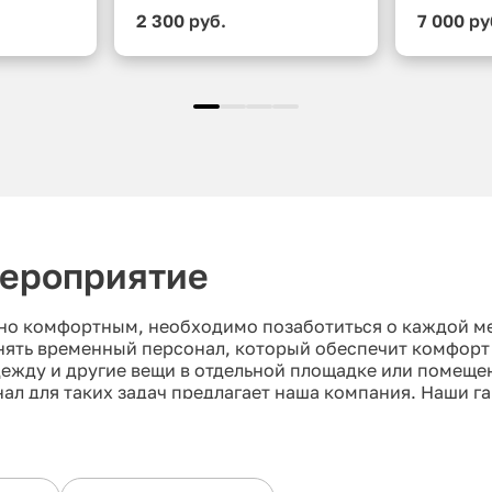
2 300 руб.
7 000 ру
мероприятие
о комфортным, необходимо позаботиться о каждой ме
анять временный персонал, который обеспечит комфорт 
дежду и другие вещи в отдельной площадке или помещ
л для таких задач предлагает наша компания. Наши г
етят каждого гостя, что положительно повлияет на их 