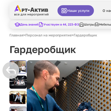
Наши услуги
О на
День знаний
Участвуем в 44, 223-ФЗ
Шатры
Мебель
Главная
>
Персонал на мероприятие
>
Гардеробщик
Гардеробщик