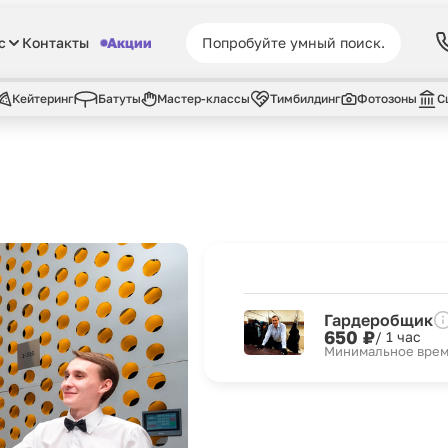
с
Контакты
Акции
Кейтеринг
Батуты
Мастер-классы
Тимбилдинг
Фотозоны
С
Гардеробщик
650 ₽
/ 1 час
Минимальное время