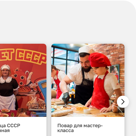
ца СССР
Повар для мастер-
чная
класса