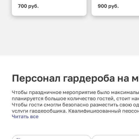
700 руб.
900 руб.
Персонал гардероба на 
Чтобы праздничное мероприятие было максимальн
планируется большое количество гостей, стоит н
Чтобы гости смогли безопасно разместить свою о
услуги гардеробщика. Квалифицированный персона
Читать все
обеспечат безопасность вещей, но и приятно встр
почасовая оплата услуг.