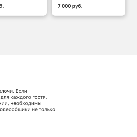
б.
7 000 руб.
лочи. Если
для каждого гостя.
ении, необходимы
ардеробщики не только
настроение. Возможна