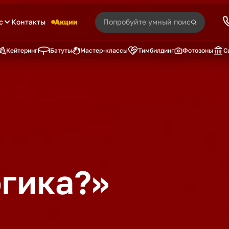
с
Контакты
Акции
Кейтеринг
Батуты
Мастер-классы
Тимбилдинг
Фотозоны
С
огика?»