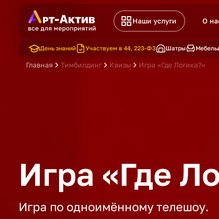
Наши услуги
О на
День знаний
Участвуем в 44, 223-ФЗ
Шатры
Мебель
Главная
Тимбилдинг
Квизы
Игра «Где Логика?»
Игра «Где Л
Игра по одноимённому телешоу.