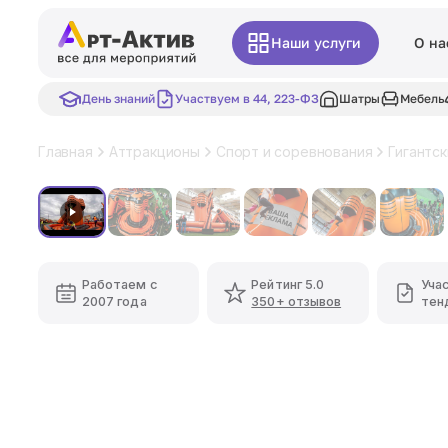
Наши услуги
О на
День знаний
Участвуем в 44, 223-ФЗ
Шатры
Мебель
Главная
Аттракционы
Спорт и соревнования
Гигантс
Хит
Работаем с
Рейтинг 5.0
Уча
2007 года
350+ отзывов
тен