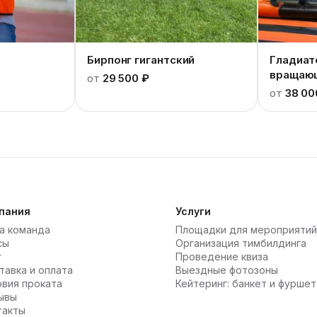
Бирпонг гигантский
Гладиат
вращаю
от
29 500 ₽
от
38 00
пания
Услуги
а команда
Площадки для мероприятий
сы
Организация тимбилдинга
г
Проведение квиза
тавка и оплата
Выездные фотозоны
овия проката
Кейтеринг: банкет и фуршет
ывы
такты