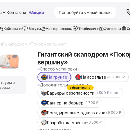
с
Контакты
Акции
Кейтеринг
Батуты
Мастер-классы
Тимбилдинг
Фотозоны
С
кий скалодром «Покори вершину»
Гигантский скалодром «Поко
вершину»
Способ установки
На грунте
На асфальте
+30 000 ₽
ствуем в
Дополнительные опции
дерах
обязательно
Барьеры безопасности
от 500 ₽ за шт.
Баннер на барьер
+1 700 ₽
Брендирование одного окна
+9 000 ₽
Разработка макета
+6 500 ₽