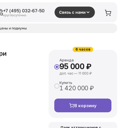
+7 (495) 032-67-50
Связь с нами
круглосуточно
цены и подиумы
6 часов
ри
Аренда
95 000 ₽
доп. час — 11 000 ₽
Купить
1 420 000 ₽
В корзину
Парк аттракционов с