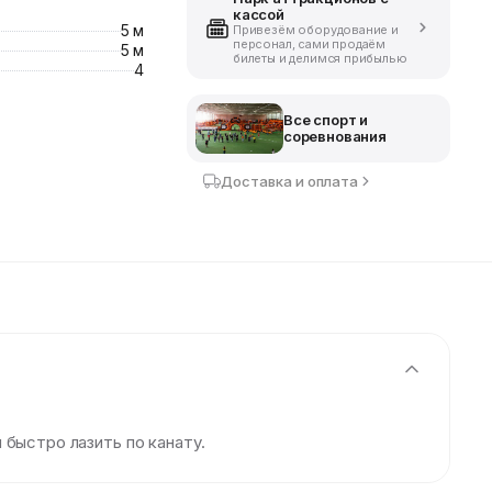
кассой
5 м
Привезём оборудование и
персонал, сами продаём
5 м
билеты и делимся прибылью
4
Все спорт и
соревнования
Доставка и оплата
 быстро лазить по канату.