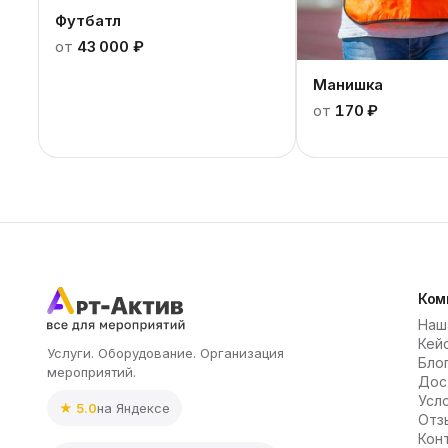
Футбатл
от
43 000 ₽
Манишка
от
170 ₽
Ком
Наш
Кей
Услуги. Оборудование. Организация
Бло
мероприятий.
Дос
Усл
★ 5.0
на Яндексе
Отз
Кон