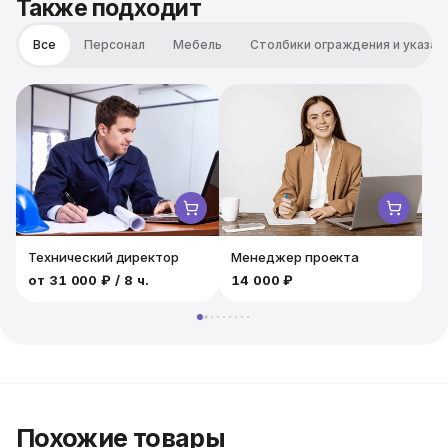
Также подходит
опасное, но ничем не хуже чем во времена древнего
Рима. Каждый участник должен попробовать сбить
Все
Персонал
Мебель
Столбики ограждения и указат
соперника с ног при помощи надувного шара,
весящего по центру телеги. Проигравший упадет на
мягкий батут, а победитель не останется без
аплодисментов!
Технический директор
Менеджер проекта
от
31 000 ₽
/ 8 ч.
14 000 ₽
1
Похожие товары