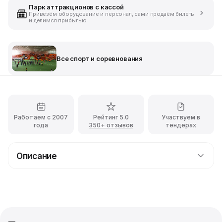
Парк аттракционов с кассой
Привезём оборудование и персонал, сами продаём билеты
и делимся прибылью
Все спорт и соревнования
Работаем с 2007
Рейтинг 5.0
Участвуем в
года
350+ отзывов
тендерах
Описание
Аренда аттракциона Колесница
Все видели красивые и зрелищные гладиаторские
бои, но мы решили не отставать и окунуться с
головой в самую гущу сражений и устроить бой на
колеснице! А оружием в нашей битве будет менее