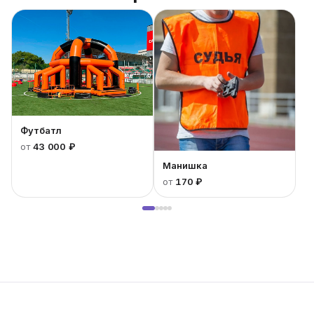
Футбатл
от
43 000 ₽
Манишка
от
170 ₽