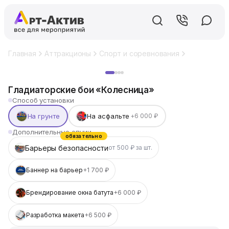
Главная
Аттракционы
Спорт и соревнования
Гладиаторс
Хит
Гладиаторские бои «Колесница»
Способ установки
На грунте
На асфальте
+6 000 ₽
Дополнительные опции
обязательно
Барьеры безопасности
от 500 ₽ за шт.
Баннер на барьер
+1 700 ₽
Брендирование окна батута
+6 000 ₽
Разработка макета
+6 500 ₽