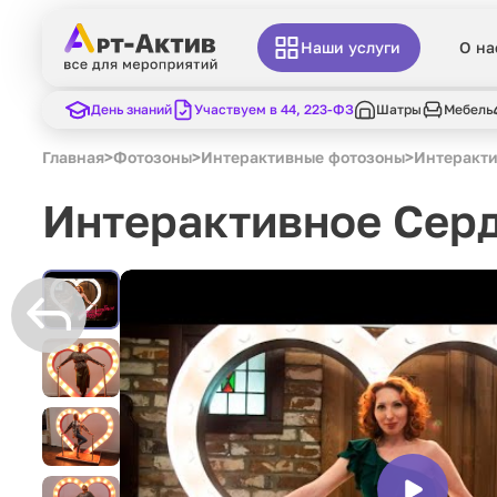
Наши услуги
О на
День знаний
Участвуем в 44, 223-ФЗ
Шатры
Мебель
Главная
>
Фотозоны
>
Интерактивные фотозоны
>
Интеракти
Интерактивное Сер