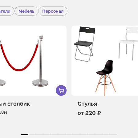
атели
Мебель
Персонал
ый столбик
Стулья
0.8м
от 220 ₽