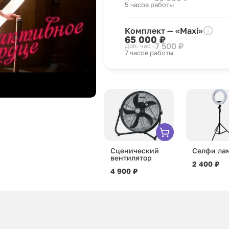
5 часов работы
Комплект — «Maxi»
65 000 ₽
7 500 ₽
Доп. час -
7 часов работы
Сценический
Селфи ла
вентилятор
2 400 ₽
4 900 ₽