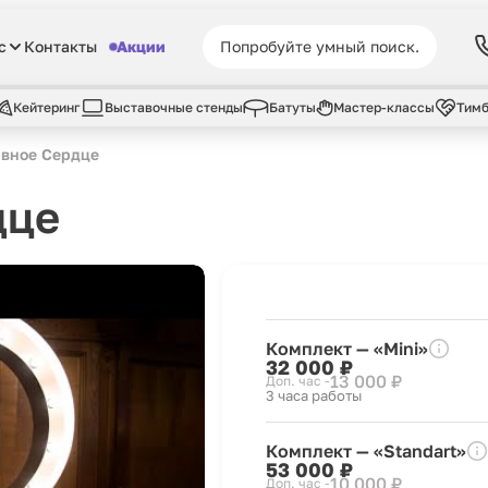
с
Контакты
Акции
Кейтеринг
Выставочные стенды
Батуты
Мастер-классы
Тимб
вное Сердце
дце
Комплект — «Mini»
32 000 ₽
13 000 ₽
Доп. час -
3 часа работы
Комплект — «Standart»
53 000 ₽
10 000 ₽
Доп. час -