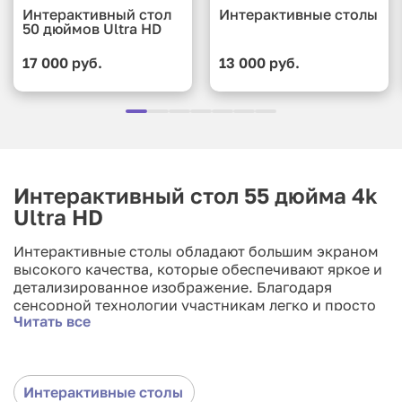
Интерактивный стол
Интерактивные столы
50 дюймов Ultra HD
17 000 руб.
13 000 руб.
Интерактивный стол 55 дюйма 4k
Ultra HD
Интерактивные столы обладают большим экраном
высокого качества, которые обеспечивают яркое и
детализированное изображение. Благодаря
сенсорной технологии участникам легко и просто
Читать все
взаимодействовать с содержимым на экране.
Такие столы поддерживают различные типы
контента, такие как презентации, игры, видео и
многое другое. Будьте уверены, что ваше
Интерактивные столы
мероприятие будет привлекательным и