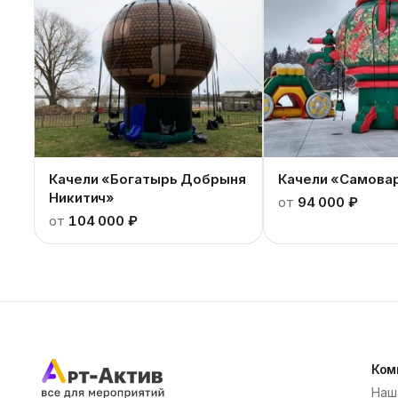
Качели «Богатырь Добрыня
Качели «Самова
Никитич»
от
94 000 ₽
от
104 000 ₽
Ком
Наш