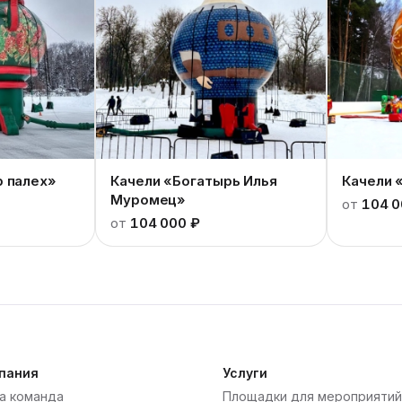
р палех»
Качели «Богатырь Илья
Качели 
Муромец»
от
104 0
от
104 000 ₽
пания
Услуги
а команда
Площадки для мероприятий