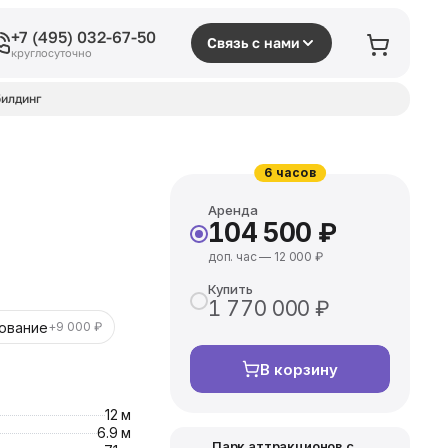
+7 (495) 032-67-50
Связь с нами
круглосуточно
илдинг
6 часов
Аренда
104 500 ₽
доп. час — 12 000 ₽
Купить
1 770 000 ₽
ование
+9 000 ₽
В корзину
12 м
6.9 м
Парк аттракционов с