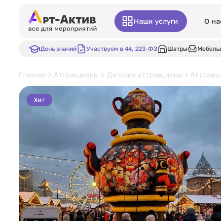
Наши услуги
О на
День знаний
Участвуем в 44, 223-ФЗ
Шатры
Мебель
Главная
Аттракционы
Детские аттракционы
Аттракци
Хит