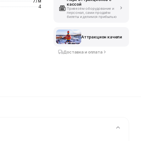
7.1 м
кассой
4
Привезём оборудование и
персонал, сами продаём
билеты и делимся прибылью
Аттракцион качели
Доставка и оплата