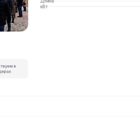
Длина
кВт
ствуем в
дерах