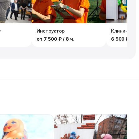
т
Инструктор
Клининг
от
7 500 ₽
/ 8 ч.
6 500 ₽