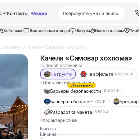
с
Контакты
Акции
Кейтеринг
Выставочные стенды
Батуты
Мастер-классы
Тимб
он качели
Качели «Самовар хохлома»
Качели «Самовар хохлома»
Способ установки
На грунте
На асфальте
+20 000 ₽
Дополнительные опции
обязательно
Барьеры безопасности
+12 000 ₽
Баннер на барьер
Брендир
+1 700 ₽
Разработка макета
+6 500 ₽
Характеристики
Высота
Ширина