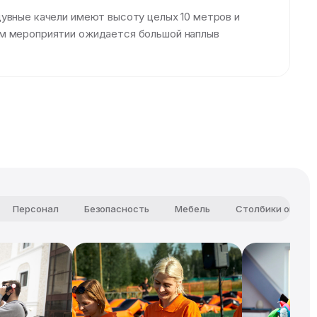
дувные качели имеют высоту целых 10 метров и
ем мероприятии ожидается большой наплыв
Персонал
Безопасность
Мебель
Столбики огражд