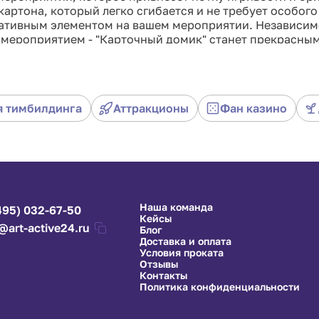
картона, который легко сгибается и не требует особого
тивным элементом на вашем мероприятии. Независимо 
 мероприятием - "Карточный домик" станет прекрасны
игривости и удивительной красоты, а гости будут в во
я тимбилдинга
Аттракционы
Фан казино
Наша команда
495) 032-67-50
Кейсы
@art-active24.ru
Блог
Доставка и оплата
Условия проката
Отзывы
Контакты
Политика конфиденциальности