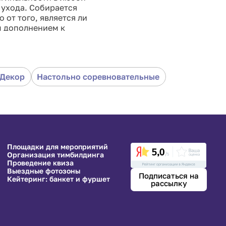
 ухода. Собирается
от того, является ли
м дополнением к
сторге от такого
Декор
Настольно соревновательные
Площадки для мероприятий
Организация тимбилдинга
Проведение квиза
Выездные фотозоны
Подписаться на
Кейтеринг: банкет и фуршет
рассылку