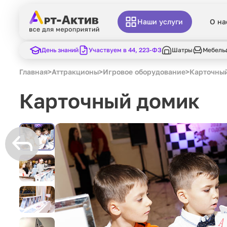
Наши услуги
О на
День знаний
Участвуем в 44, 223-ФЗ
Шатры
Мебель
Главная
>
Аттракционы
>
Игровое оборудование
>
Карточны
Карточный домик