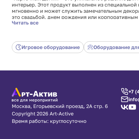
интерьер. Этот продукт выполнен из специальной 
мгновенно и может служить замечательным декора
это свадьбой, днем рождения или корпоративным
Читать все
любому стилю и тематике. Он привнесет атмосферу 
необычного декора.
Игровое оборудование
Оборудование дл
+7 (
info
Москва, Егорьевский проезд, 2А стр. 6
Copyright 2026 Art-Active
Время работы: круглосуточно