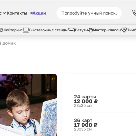
с
Контакты
Акции
Кейтеринг
Выставочные стенды
Батуты
Мастер-классы
Тимб
й домик
24 карты
12 000 ₽
23х35 см
36 карт
17 000 ₽
23х35 см