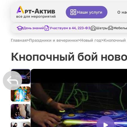
Наши услуги
О на
День знаний
Участвуем в 44, 223-ФЗ
Шатры
Мебель
Главная
>
Праздники и вечеринки
>
Новый год
>
Кнопочный 
Кнопочный бой нов