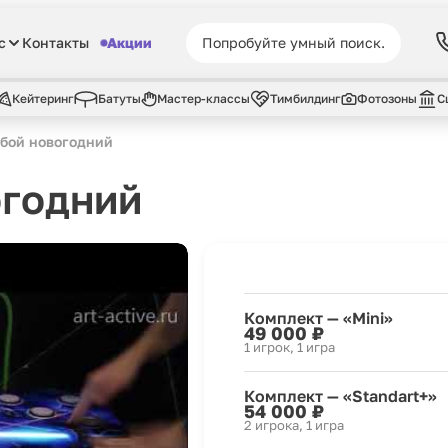
с
Контакты
Акции
Кейтеринг
Батуты
Мастер-классы
Тимбилдинг
Фотозоны
С
бой новогодний
огодний
Комплект — «Mini»
49 000 ₽
1 игрок, 1 игра
Комплект — «Standart+»
54 000 ₽
2 игрока, 1 игра