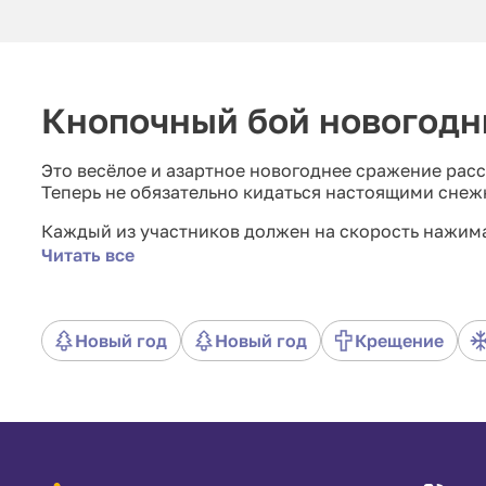
Кнопочный бой новогодн
Это весёлое и азартное новогоднее сражение рас
Теперь не обязательно кидаться настоящими снежк
Каждый из участников должен на скорость нажим
или зелёные). Скорость постепенно нарастает, и у
Читать все
Выигрывает кнопочное сражение тот, кто к концу 
Новый год
Новый год
Крещение