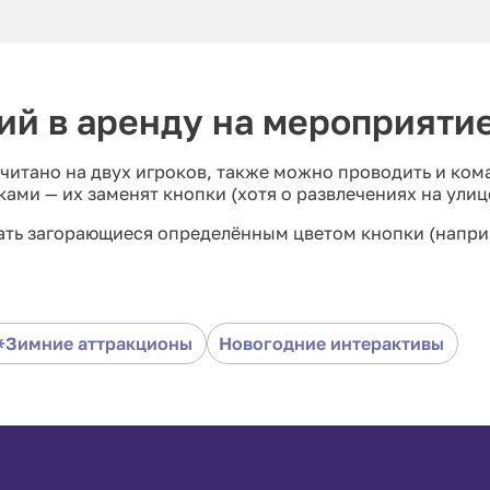
ий в аренду на мероприяти
считано на двух игроков, также можно проводить и ком
ами — их заменят кнопки (
хотя о развлечениях на улиц
ать загорающиеся определённым цветом кнопки (напри
гнаться за противником тоже не так-то просто!
раунда наберёт больше очков.
Зимние аттракционы
Новогодние интерактивы