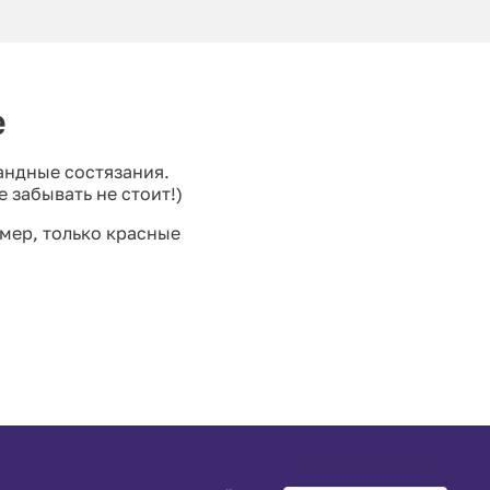
е
андные состязания.
е забывать не стоит
!)
мер, только красные