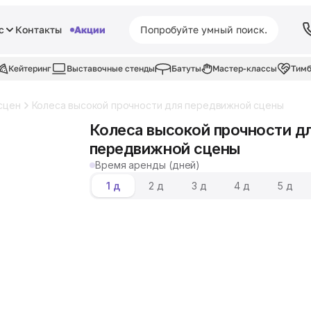
с
Контакты
Акции
Кейтеринг
Выставочные стенды
Батуты
Мастер-классы
Тимб
сцен
Колеса высокой прочности для передвижной сцены
Колеса высокой прочности д
передвижной сцены
Время аренды (дней)
1 д
2 д
3 д
4 д
5 д