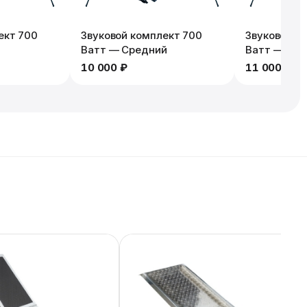
ект 700
Звуковой комплект 700
Звуковой к
Ватт — Средний
Ватт — Мак
10 000 ₽
11 000 ₽