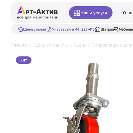
Наши услуги
О на
День знаний
Участвуем в 44, 223-ФЗ
Шатры
Мебель
Главная
Сцены и подиумы
Сцены
Оборудование для 
Хит