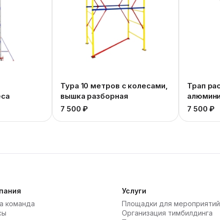
Тура 10 метров с колесами,
Трап ра
еса
вышка разборная
алюмини
FOLD420
7 500 ₽
7 500 ₽
пания
Услуги
а команда
Площадки для мероприятий
сы
Организация тимбилдинга