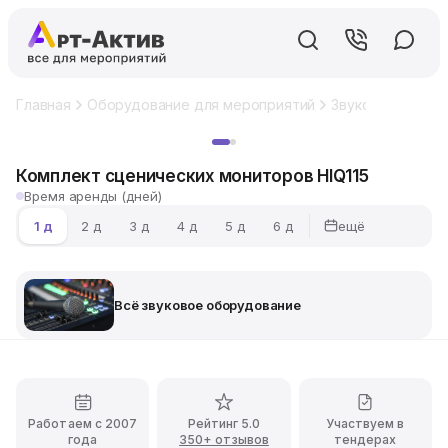
Главная
Оборудование для мероприятий
Звуковое обору
Хит
Комплект сценических мониторов HIQ115
Время аренды (дней)
ещё
1 д
2 д
3 д
4 д
5 д
6 д
Всё звуковое оборудование
Работаем с 2007
Рейтинг 5.0
Участвуем в
года
350+ отзывов
тендерах