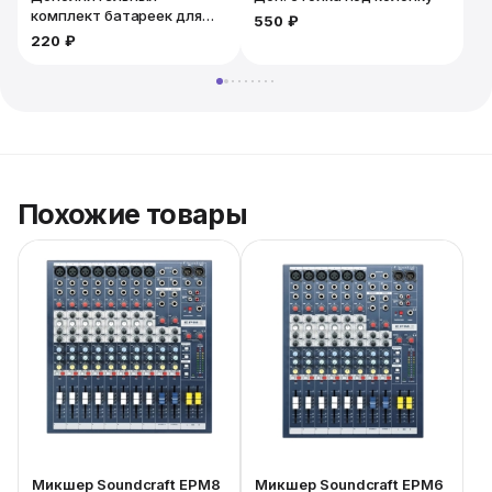
комплект батареек для
550 ₽
микрофона. 2шт
220 ₽
Похожие товары
Микшер Soundcraft EPM8
Микшер Soundcraft EPM6