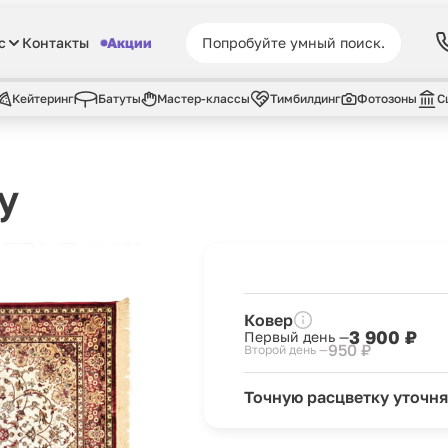
с
Контакты
Акции
Кейтеринг
Батуты
Мастер-классы
Тимбилдинг
Фотозоны
С
у
Ковер
3 900 ₽
Первый день —
950 ₽
Второй день —
Точную расцветку уточня