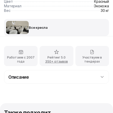
Цвет
Красный
Материал
Экокожа
Вес
30 кг
Все кресла
Работаем с 2007
Рейтинг 5.0
Участвуем в
года
350+ отзывов
тендерах
Описание
Прокат кресла Arizona с доставкой
Кресло Аризона станет эффектным и ярким акцентом
любого стиля интерьера. Особенностями дизайна
модели являются привлекательные квадратные
формы, небольшая спинка, украшенная каретной
Также подходит