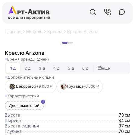
Главная
Мебель
Кресла
Кресло Arizona
Хит
Кресло Arizona
Время аренды (дней)
ещё
1 д
2 д
3 д
4 д
5 д
6 д
Дополнительные опции
Декоратор
+9 000 ₽
Грузчики
+6 500 ₽
Характеристики
Для помещений
Высота
73 см
Ширина
84 см
Высота сиденья
37 см
Глубина
76 см