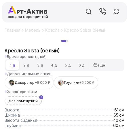
Главная
Мебель
Кресла
Кресло Solsta (белый)
Хит
Кресло Solsta (белый)
Время аренды (дней)
ещё
1 д
2 д
3 д
4 д
5 д
6 д
Дополнительные опции
Декоратор
+9 000 ₽
Грузчики
+6 500 ₽
Характеристики
Для помещений
Высота
61 см
Ширина
65 см
Высота сиденья
40 см
Глубина
60 см