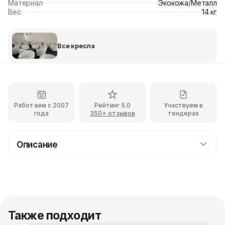
Материал
Экокожа/Металл
Вес
14 кг
Все кресла
Работаем с 2007
Рейтинг 5.0
Участвуем в
года
350+ отзывов
тендерах
Описание
Стильные белые кресла Solsta: аренда для
мероприятий в Москве
Прокат белых кресел Solsta в Москве — идеальное
решение для мероприятий любого масштаба.
Удобные, эргономичные кресла с современным
Также подходит
дизайном подчеркнут стиль вашего события: