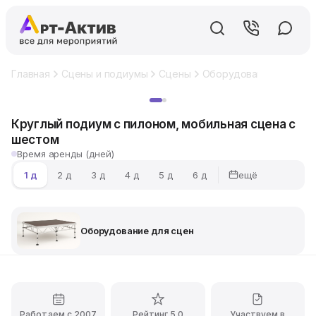
Главная
Сцены и подиумы
Сцены
Оборудование для сце
Хит
Круглый подиум с пилоном, мобильная сцена с
шестом
Время аренды (дней)
ещё
1 д
2 д
3 д
4 д
5 д
6 д
Оборудование для сцен
Работаем с 2007
Рейтинг 5.0
Участвуем в