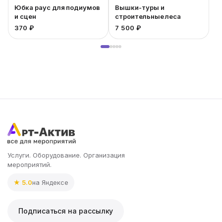
Юбка раус для подиумов
Вышки-туры и
и сцен
строительные леса
370 ₽
7 500 ₽
7
Услуги. Оборудование. Организация
мероприятий.
★ 5.0
на Яндексе
Подписаться на рассылку