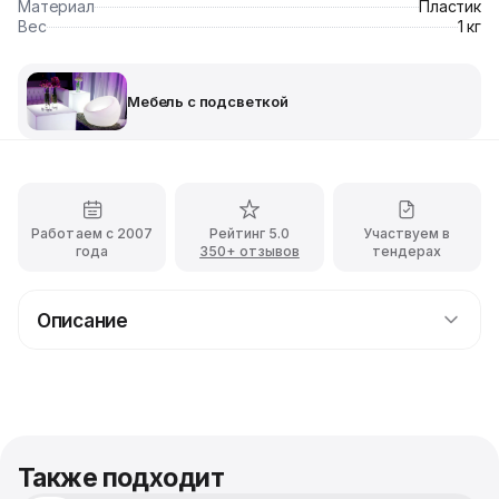
Материал
Пластик
Вес
1 кг
Мебель с подсветкой
Работаем с 2007
Рейтинг 5.0
Участвуем в
года
350+ отзывов
тендерах
Описание
Аренда лампы-колонны LED c доставкой
Лампа-колонна Led - прекрасный живописный
светильник, с которым у вас получиться создать не
только уникальную, но ещё и очень уютную
атмосферу на любом выездном торжестве.
Также подходит
Светильник изготовлен из высококачественного