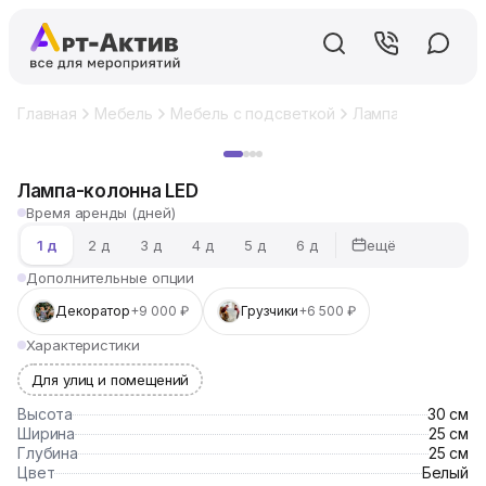
Главная
Мебель
Мебель с подсветкой
Лампа-колонна L
Хит
Лампа-колонна LED
Время аренды (дней)
ещё
1 д
2 д
3 д
4 д
5 д
6 д
Дополнительные опции
Декоратор
+9 000 ₽
Грузчики
+6 500 ₽
Характеристики
Для улиц и помещений
Высота
30 см
Ширина
25 см
Глубина
25 см
Цвет
Белый