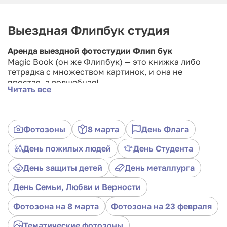
Выездная Флипбук студия
Аренда выездной фотостудии Флип бук
Magic Book (он же Флипбук) — это книжка либо
тетрадка с множеством картинок, и она не
простая, а волшебная!
Читать все
На первый взгляд она заполнена одинаковыми
изображениями, но стоит перелистать книжку, Вы
поймёте всю суть этого волшебства: они «оживут»,
Фотозоны
8 марта
День Флага
как оживают рисунки мультипликаторов.
День пожилых людей
День Студента
Будет ли это свадьба или корпоратив, день
рождения, юбилей или иная значимая для Вас
День защиты детей
День металлурга
встреча, этот альбом позволит не просто окунуться
в воспоминания, но и увидеть живые эмоции на
День Семьи, Любви и Верности
лицах, прикоснуться к уже прошедшим дням и
вновь «проиграть» эти события, будто они
Фотозона на 8 марта
Фотозона на 23 февраля
случились только вчера. Волшебство
воспоминаний в Вашей власти!
Тематические фотозоны