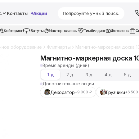
с
Контакты
Акции
Кейтеринг
Батуты
Мастер-классы
Тимбилдинг
Фотозоны
С
нное оборудование
Флипчарты
Магнитно-маркерная доска 1
Магнитно-маркерная доска 1
Время аренды (дней)
1 д
2 д
3 д
4 д
5 д
Дополнительные опции
Декоратор
Грузчики
+9 000 ₽
+6 500