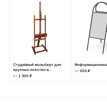
Студийный мольберт для
Информационны
крупных полотен и
от
650 ₽
портретов
от
1 300 ₽