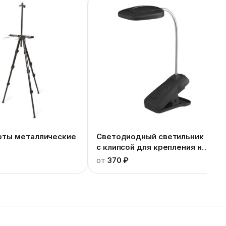
ты металлические
Светодиодный светильник
с клипсой для крепления на
мольберт
от
370 ₽