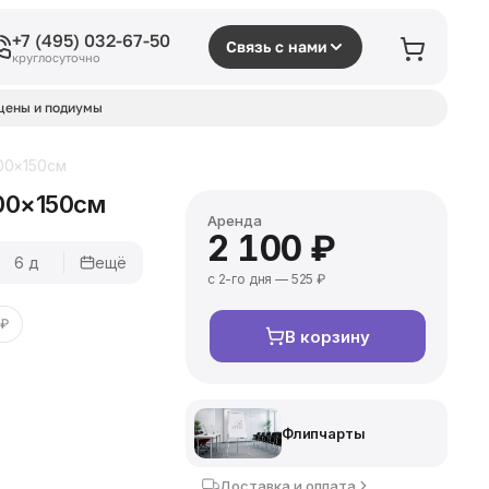
+7 (495) 032-67-50
Связь с нами
круглосуточно
цены и подиумы
00×150см
00×150см
Аренда
2 100 ₽
6 д
ещё
с 2-го дня — 525 ₽
 ₽
В корзину
Флипчарты
Доставка и оплата