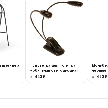
й штендер
Подсветка для пюпитра
Мольбер
мобильная светодиодная
черные
от
440 ₽
от
650 ₽