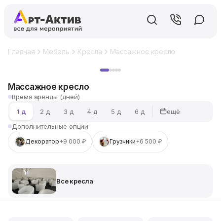
Главная
Мебель
Кресла
Массажное кресло
Хит
Массажное кресло
Время аренды (дней)
ещё
1 д
2 д
3 д
4 д
5 д
6 д
Дополнительные опции
Декоратор
+9 000 ₽
Грузчики
+6 500 ₽
Все кресла