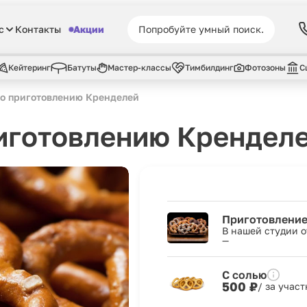
с
Контакты
Акции
Кейтеринг
Батуты
Мастер-классы
Тимбилдинг
Фотозоны
С
по приготовлению Кренделей
иготовлению Крендел
Приготовление
В нашей студии о
—
С солью
500 ₽
/ за учас