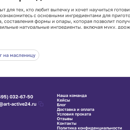
ыт для тех, кто любит выпечку и хочет научиться готов
познакомитесь с основными ингредиентами для пригот
а, составления формы и опары, которая позволит получ
вильные натуральные ингредиенты, включая муку, дрож
ршенными. На мастер-классе вы также узнаете о разны
– и научитесь создавать свои собственные вариации э
г на масленицу
Наша команда
495) 032-67-50
Кейсы
@art-active24.ru
Блог
Доставка и оплата
Условия проката
Отзывы
Контакты
Политика конфиденциальности