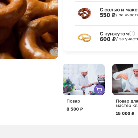
С солью и мак
550 ₽
/ за учас
С кунжутом
600 ₽
/ за учас
Повар
Повар дл
мастер кл
8 500 ₽
15 000 ₽