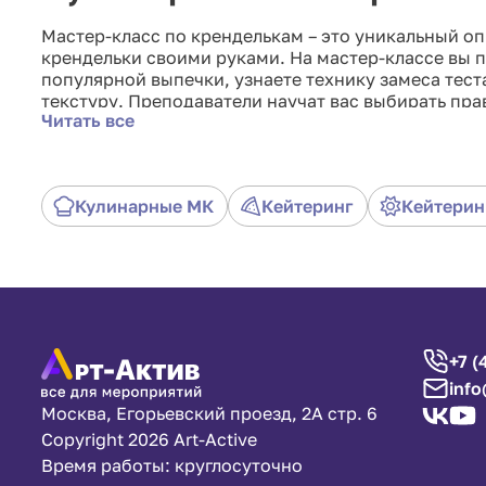
Мастер-класс по кренделькам – это уникальный оп
крендельки своими руками. На мастер-классе вы 
популярной выпечки, узнаете технику замеса тест
текстуру. Преподаватели научат вас выбирать пра
Читать все
приправы, которые делают крендельки столь сове
приготовления – от традиционных до современных 
Кулинарные МК
Кейтеринг
Кейтерин
+7 (
info
Москва, Егорьевский проезд, 2А стр. 6
Copyright 2026 Art-Active
Время работы: круглосуточно