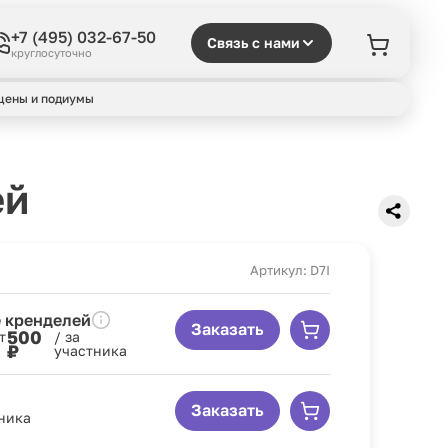
+7 (495) 032-67-50
Связь с нами
круглосуточно
цены и подиумы
ей
Артикул: D7I
 кренделей
Заказать
500
т
/ за
₽
участника
Заказать
тника