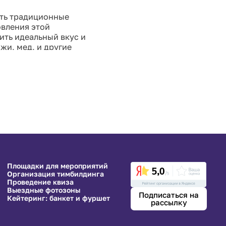
ить традиционные
овления этой
ить идеальный вкус и
жи, мед, и другие
х методах
того деликатеса.
Площадки для мероприятий
Организация тимбилдинга
Проведение квиза
Выездные фотозоны
Подписаться на
Кейтеринг: банкет и фуршет
рассылку