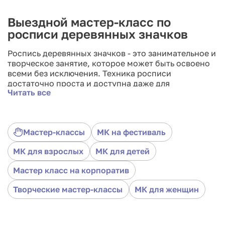
Выездной мастер-класс по
росписи деревянных значков
Роспись деревянных значков - это занимательное и
творческое занятие, которое может быть освоено
всеми без исключения. Техника росписи
достаточно проста и доступна даже для
Читать все
участников без художественного опыта. Участники
мастер-класса по росписи деревянных значков
научатся создавать оригинальные и красивые
подарки своим близким и друзьям. Кроме того,
Мастер-классы
МК на фестиваль
роспись деревянных значков может стать хорошим
способом расслабиться и занять свой досуг.
МК для взрослых
МК для детей
Мастер-класс подойдет для детей и для взрослых.
Мастер класс на корпоратив
Творческие мастер-классы
МК для женщин