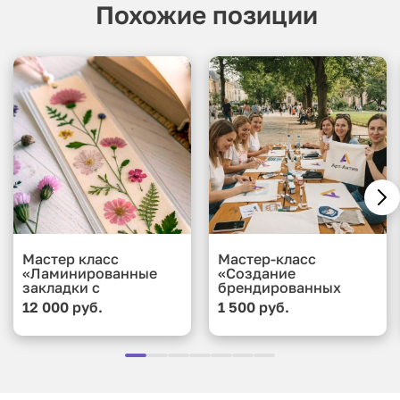
Похожие позиции
Мастер класс
Мастер-класс
«Ламинированные
«Создание
закладки с
брендированных
сухоцветами и
подушек»
12 000 руб.
1 500 руб.
коллажами»