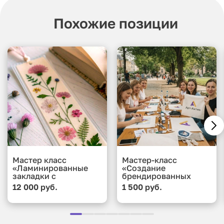
Похожие позиции
Мастер класс
Мастер-класс
«Ламинированные
«Создание
закладки с
брендированных
сухоцветами и
подушек»
12 000 руб.
1 500 руб.
коллажами»