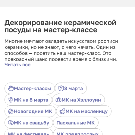
Декорирование керамической
посуды на мастер-классе
Многие мечтают овладеть искусством росписи
керамики, но не знают, с чего начать. Один из
способов — посетить наш мастер-класс. Это
прекрасный шанс провести время с близкими,
Читать все
обучиться новому навыку и развить творческие
способности. Кроме того, это может быть
полезным для тех, кто хочет открыть собственный
бизнес в области декоративно-прикладного
Мастер-классы
8 марта
искусства. Вы научитесь создавать уникальные
предметы и станете востребованным мастером.
МК на 8 марта
МК на Хэллоуин
Также роспись керамики — замечательный способ
отдохнуть и снизить уровень стресса. Вы сможете
Новогодние МК
МК на масленицу
наслаждаться процессом творчества и радоваться
каждому созданному изделию, будь то кружка,
МК на свадьбу
Пасхальные МК
тарелка или чайная пара.
МК на фестиваль
МК для взрослых