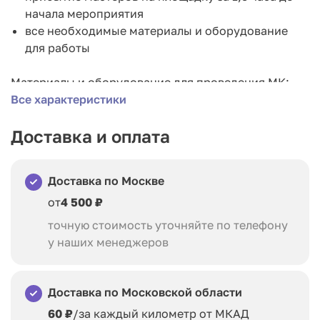
начала мероприятия
все необходимые материалы и оборудование
для работы
Материалы и оборудование для проведения МК:
деревянная заготовка матрешки
Все характеристики
акриловая и контурная краска
Доставка и оплата
трафареты
блестки
фен
Доставка по Москве
упаковка (доп. опция - брендирование упаковки)
Рекомендуемый возраст участников: от 7 лет
от
4 500 ₽
Среднее время на изготовление : 15 минут
точную стоимость уточняйте по телефону
у наших менеджеров
Доставка по Московской области
60 ₽
/за каждый километр от МКАД