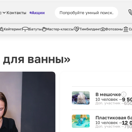
с
Контакты
Акции
Кейтеринг
Батуты
Мастер-классы
Тимбилдинг
Фотозоны
С
 для ванны»
В мешочке
9 5
10 человек —
650
Доп. участник —
Пластиковая б
12 
10 человек —
750
Доп. участник —