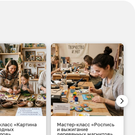
класс «Картина
Мастер-класс «Роспись
одных
и выжигание
лов»
деревянных магнитов»