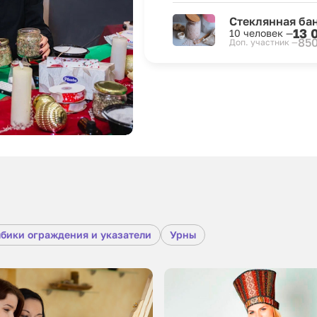
Стеклянная ба
13 
10 человек —
850
Доп. участник —
бики ограждения и указатели
Урны