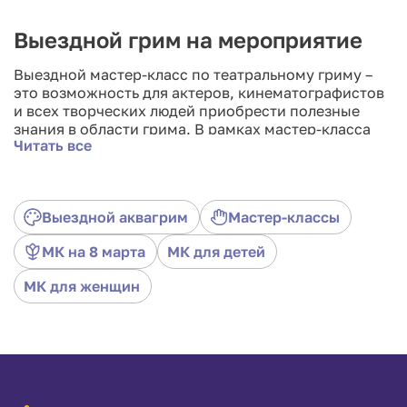
Выездной грим на мероприятие
Выездной мастер-класс по театральному гриму –
это возможность для актеров, кинематографистов
и всех творческих людей приобрести полезные
знания в области грима. В рамках мастер-класса
Читать все
участники познакомятся с различными техниками
нанесения грима, особенностями работы с
материалами и инструментами, а также получат
много полезной информации по созданию имиджа
Выездной аквагрим
Мастер-классы
персонажей. Кроме того, мастер-класс может дать
возможность актерам рассмотреть вопросы
МК на 8 марта
МК для детей
трансформации в реальных условиях. Выездной
мастер-класс – это уникальная возможность
МК для женщин
получить опыт работы у профессионального
визажиста, развить свой творческий потенциал и
ощутить радость от творчества.