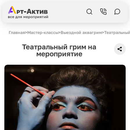
Главная
>
Мастер-классы
>
Выездной аквагрим
>
Театральный
Театральный грим на
мероприятие