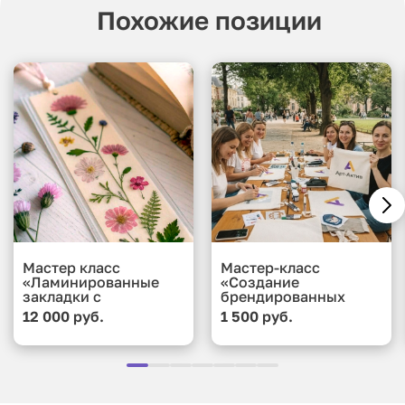
Похожие позиции
Мастер класс
Мастер-класс
«Ламинированные
«Создание
закладки с
брендированных
сухоцветами и
подушек»
12 000 руб.
1 500 руб.
коллажами»