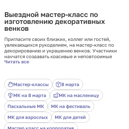
Выездной мастер-класс по
изготовлению декоративных
венков
Пригласите своих близких, коллег или гостей,
увлекающихся рукоделием, на мастер-класс по
декорированию и украшению венков. Участники
научатся создавать красивые и неповторимые
Читать все
венки, используя разнообразные материалы, такие
как цветы, ветки вербы, ленты, яйца и другие
элементы декора. Опытные мастера также
познакомят вас с различными техниками и
Мастер-классы
8 марта
приёмами для изготовления пасхальных венков.
Этот мастер-класс придётся по вкусу любителям
МК на 8 марта
МК на масленицу
рукоделия, а готовые венки можно будет
преподнести в качестве символичного подарка или
Пасхальные МК
МК на фестиваль
украсить ими двери вашего дома.
МК для взрослых
МК для детей
Мастер класс на корпоратив