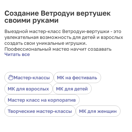
Создание Ветродуи вертушек
своими руками
Выездной мастер-класс Ветродуи-вертушки - это
увлекательная возможность для детей и взрослых
создать свои уникальные игрушки.
Профессиональный мастер научит создавать
Читать все
вертушки и ветродуи различных форм и размеров
из доступных материалов. Участники смогут
развивать свои творческие навыки, а также узнать
о том, как простые игрушки могут быть
Мастер-классы
МК на фестиваль
интересными и полезными для развития
воображения и моторики. Мастер-класс может
МК для взрослых
МК для детей
проходить как на открытом воздухе для большой
группы людей, так и в небольшом помещении для
Мастер класс на корпоратив
небольшой группы участников. Приглашаем всех
желающих поучаствовать в мастер-классе и
Творческие мастер-классы
МК для женщин
создать свои уникальные ветродуи-вертушки!