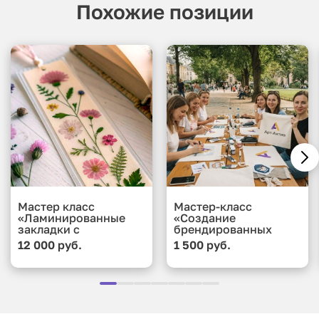
Похожие позиции
Мастер класс
Мастер-класс
«Ламинированные
«Создание
закладки с
брендированных
сухоцветами и
подушек»
12 000 руб.
1 500 руб.
коллажами»