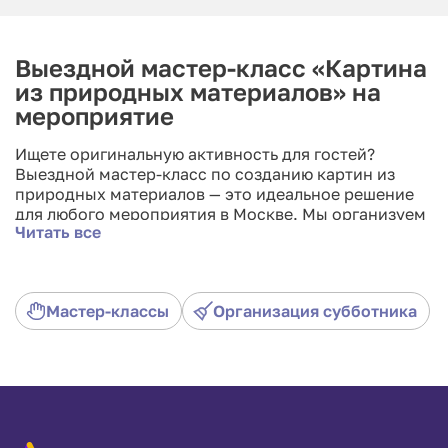
Выездной мастер-класс «Картина
из природных материалов» на
мероприятие
Ищете оригинальную активность для гостей?
Выездной мастер-класс по созданию картин из
природных материалов — это идеальное решение
для любого мероприятия в Москве. Мы организуем
Читать все
творческую зону под ключ на корпоративе, дне
рождения или эко-фестивале. Участники создадут
уникальный декор своими руками, используя
сухоцветы, мох, ветки и спилы дерева. Мы
Мастер-классы
Организация субботника
привезем все материалы и обеспечим работу
опытных мастеров. Закажите аренду мастер-
класса и подарите гостям яркие эмоции и
памятные сувениры!