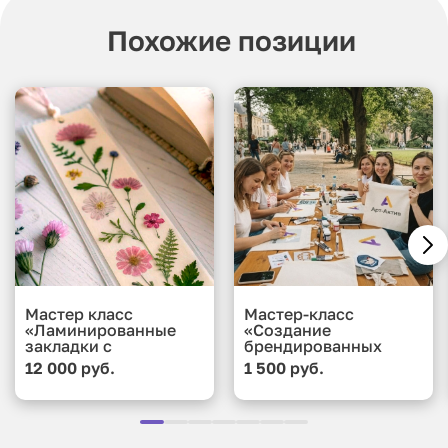
Похожие позиции
Мастер класс
Мастер-класс
«Ламинированные
«Создание
закладки с
брендированных
сухоцветами и
подушек»
12 000 руб.
1 500 руб.
коллажами»