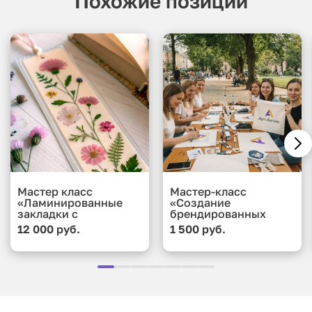
Похожие позиции
Мастер класс
Мастер-класс
«Ламинированные
«Создание
закладки с
брендированных
сухоцветами и
подушек»
12 000 руб.
1 500 руб.
коллажами»