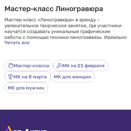
Мастер-класс Линогравюра
Мастер-класс «Линогравюра» в аренду –
увлекательное творческое занятие, где участники
научатся создавать уникальные графические
работы с помощью техники линогравюры. Идеально
Читать все
подходит для корпоративов, творческих встреч и
образовательных мероприятий. Развивайте
художественные навыки и воплощайте идеи в
жизнь. Арендуйте мастер-класс «Линогравюра» и
Мастер-классы
МК на 23 февраля
подарите гостям вдохновение и творческое
удовольствие!
МК на 8 марта
МК для женщин
МК для мужчин