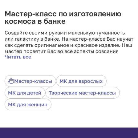
Мастер-класс по изготовлению
космоса в банке
Создайте своими руками маленькую туманность
или галактику в банке. На мастер-классе Вас научат
как сделать оригинальное и красивое изделие. Наш
мастер посвятит Вас во все аспекты создания
Читать все
космоса в баночке, расскажет обо всех нюансах, а
также, при необходимости, поможет на любом из
этапов, чтобы Вы смогли сделать красивое
украшение. В начале-мастер класса Вам выдадут
Мастер-классы
МК для взрослых
все необходимые материалы.
МК для детей
Творческие мастер-классы
МК для женщин