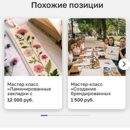
Похожие позиции
Мастер класс
Мастер-класс
«Ламинированные
«Создание
закладки с
брендированных
сухоцветами и
подушек»
12 000 руб.
1 500 руб.
коллажами»