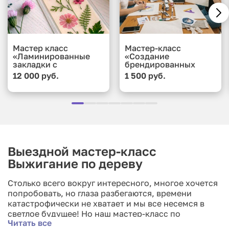
Мастер класс
Мастер-класс
«Ламинированные
«Создание
закладки с
брендированных
сухоцветами и
подушек»
12 000 руб.
1 500 руб.
коллажами»
Выездной мастер-класс
Выжигание по дереву
Столько всего вокруг интересного, многое хочется
попробовать, но глаза разбегаются, времени
катастрофически не хватает и мы все несемся в
светлое будущее! Но наш мастер-класс по
Читать все
столярному мастерству остановит время и не